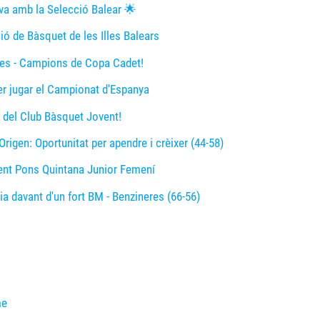
lva amb la Selecció Balear 🌟
ció de Bàsquet de les Illes Balears
es - Campions de Copa Cadet!
er jugar el Campionat d'Espanya
del Club Bàsquet Jovent!
rigen: Oportunitat per apendre i crèixer (44-58)
vent Pons Quintana Junior Femení
a davant d'un fort BM - Benzineres (66-56)
me