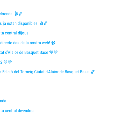
 cloenda! 🎬🏀
es ja estan disponibles! 🎬🏀
sta central dijous
 directe des de la nostra web! 📹
tat d'Alaior de Basquet Base 💙💛
 2 💛💙
2a Edició del Torneig Ciutat d'Alaior de Bàsquet Base! 🏀
enda
sta central divendres