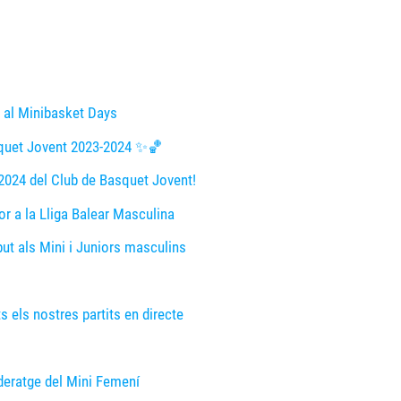
t al Minibasket Days
quet Jovent 2023-2024 ✨🏀
24 del Club de Basquet Jovent!
 a la Lliga Balear Masculina
ibut als Mini i Juniors masculins
s els nostres partits en directe
lideratge del Mini Femení