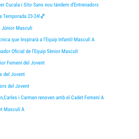
ger Cucala i Sito Sans nou tàndem d'Entrenadors
 la Temporada 23-24!🏀
 Júnior Masculí
cnica que Inspirarà a l'Equip Infantil Masculí A
dor Oficial de l'Equip Sènior Masculí
ior Femení del Jovent
es del Jovent
ors del Jovent
an,Carles i Carmen renoven amb el Cadet Femení A
et Masculí A