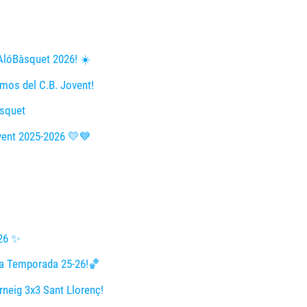
’AlóBàsquet 2026! ☀️
mos del C.B. Jovent!
àsquet
ovent 2025-2026 💛💙
-26 ✨
 la Temporada 25-26!🏀
rneig 3x3 Sant Llorenç!