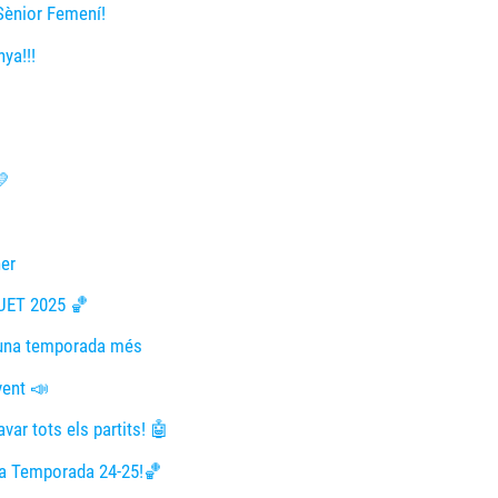
Sènior Femení!
ya!!!
💛
er
UET 2025 🏀
n una temporada més
vent 📣
ar tots els partits! 🤖
 la Temporada 24-25!🏀