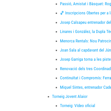
Passió, Amistat i Bàsquet: Ro
🏀 Inscripcions Obertes per a
Josep Calsapeu entrenador del
Linares i González, la Dupla Tè
Menorca Rentals: Nou Patrocina
Joan Sala al capdavant del Jún
Josep Garriga torna a les pist
Renovació dels tres Coordinad
Continuïtat i Compromís: Ferr
Miquel Sintes, entrenador Cad
Torneig Jovent Alaior
Torneig: Vídeo oficial