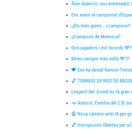
Àlex Aparicio, nou entrenador 
Ens anem al campionat d'Espan
¡¡Els més grans... i campions!!
¡¡Campions de Menorca!!
Dos jugadors i mil records 💙
Mireu sempre més enllà 💙💛
🖤 Ens ha deixat Ramón Timon
🏀 TORNEIG DE REIS DE BÀSQ
L’esperit del Jovent es fa gra
📣 Atenció, Família del C.B.Jo
🤖 Nova càmera amb IA per grav
🏀 Inscripcions Obertes per a