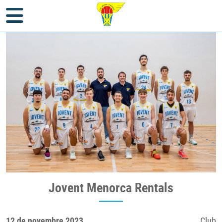
Inici
>
Notícies
>
Club
> Jovent Menorca Rentals
Jovent Menorca Rentals
12 de novembre 2023
Club