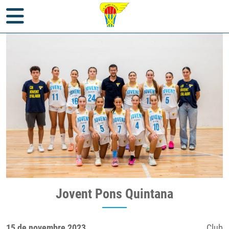
Inici
>
Notícies
>
Club
> Jovent Pons Quintana
Jovent Pons Quintana
15 de novembre 2023
Club