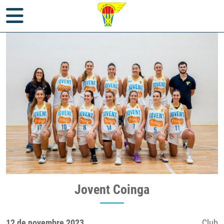
Inici
>
Notícies
>
Club
> Jovent Coinga
Jovent Coinga
12 de novembre 2023
Club