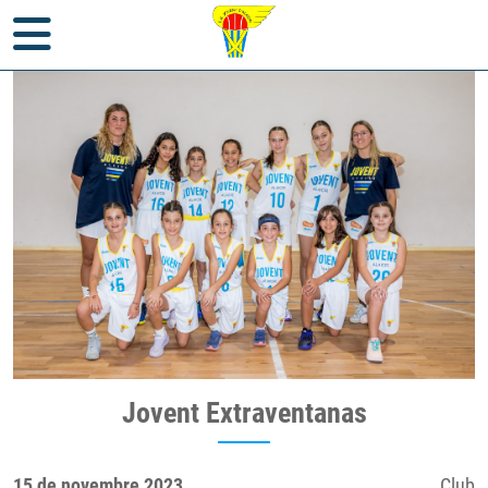
Inici
>
Notícies
>
Club
> Jovent Extraventanas
Jovent Extraventanas
15 de novembre 2023
Club