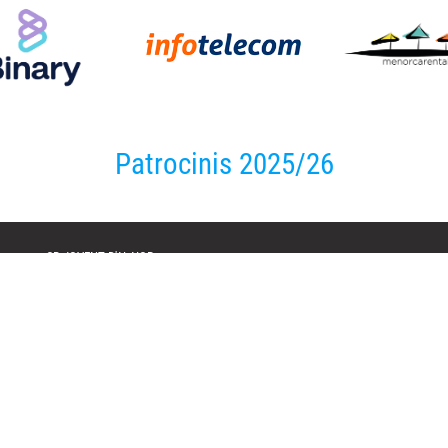
Patrocinis 2025/26
CB JOVENT D'ALAIOR
Zona escolar s/n
07730 Alaior - Menorca
Horari Oficina:
Dimarts i Dimecres de 17:00 a 19:00
618 16 82 58
secretaria@cbjovent.com