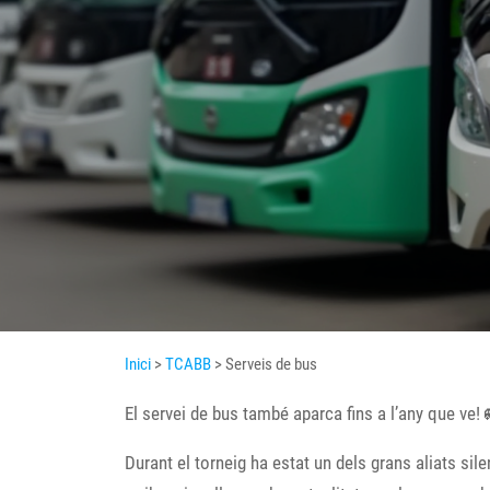
Inici
>
TCABB
> Serveis de bus
El servei de bus també aparca fins a l’any que ve!
Durant el torneig ha estat un dels grans aliats sil