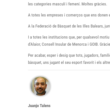
les categories masculí i femení. Moltes gràcies.
A totes les empreses i comerços que ens donen el
A la Federació de Bàsquet de les Illes Balears, ju
I a totes les institucions que, per qualsevol moti
d'Alaior, Consell Insular de Menorca i GOIB. Gràcie
Per acabar, esper i desig que tots, jugadors, famí
bàsquet, uns jugant el seu esport favorit i els al
Juanjo Talens