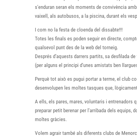
s'enduran seran els moments de convivència amb la 
vaixell, als autobusos, a la piscina, durant els vesp
I com no la festa de cloenda del dissabte!!!
Totes les finals es poden seguir en directe, comp
qualsevol punt des de la web del torneig.
Després d’aquests darrers partits, sa desfilada de
(per alguns el principi d'unes amistats ben llargue
Perquè tot això es pugui portar a terme, el club
desenvolupen les moltes tasques que, lògicament,
A ells, els pares, mares, voluntaris i entrenadors
preparar petit berenar per l'arribada dels equips, d
moltes gràcies.
Volem agrair també als diferents clubs de Menorca, 