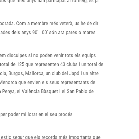
lubs que més anys han participat al torneig, és ja
emporada. Com a membre més veterà, us he de dir
ades dels anys 90’ i 00’ són ara pares o mares
anem disculpes si no poden venir tots els equips
total de 125 que representen 43 clubs i un total de
ia, Burgos, Mallorca, un club del Japó i un altre
e Menorca que envien els seus representants de
 Penya, el València Bàsquet i el San Pablo de
per poder millorar en el seu procés
g), estic segur que els records més importants que