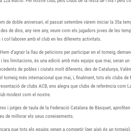
22a edició. Pel nostre club, pels clubs de la resta de l’illa i pels c
em de doble aniversari, el passat setembre vàrem iniciar la 35a t
es de dins, any rere any, veure com els jugadors joves de les temp
col·laboren amb el club en les diferents activitats.
 Hem d’agrair la llau de peticions per participar en el torneig, dem
t i les limitacions, és una edició amb més equips que mai, seran un 
cedents de pobles i ciutats molt diferents, des de Catalunya, Valènc
l torneig més internacional que mai, i, finalment, tots els clubs d
resentació de clubs ACB, ens alegra que clubs de referència com La
 club modest com el nostre.
s i jutges de taula de la Federació Catalana de Bàsquet, aprofiten 
es de millorar els seus coneixements.
, encara que tots els equips venen a competir (per això és un tornei