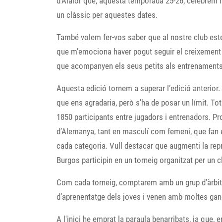
d’Alaior que, aquesta temporada 25-26, celebrem la 
un clàssic per aquestes dates.
També volem fer-vos saber que al nostre club est
que m’emociona haver pogut seguir el creixement d
que acompanyen els seus petits als entrenaments i 
Aquesta edició tornem a superar l’edició anterior.
que ens agradaria, però s’ha de posar un límit. To
1850 participants entre jugadors i entrenadors. Pro
d’Alemanya, tant en masculí com femení, que fan e
cada categoria. Vull destacar que augmenti la rep
Burgos participin en un torneig organitzat per un
Com cada torneig, comptarem amb un grup d’àrbitre
d’aprenentatge dels joves i venen amb moltes gan
A l'inici he emprat la paraula benarribats, ja que