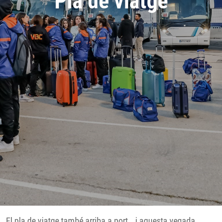
Plà de viatge
Inici
>
TCABB
> Pla de viatge
El pla de viatge també arriba a port… i aquesta vegada,