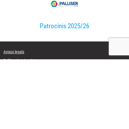
Patrocinis 2025/26
Avisos legals
Política de privacitat
Política de cookies
Mapa web
CB JOVENT D'ALAIOR
Zona escolar s/n
07730 Alaior - Menorca
Horari Oficina:
Dimarts i Dimecres de 17:00 a 19:00
618 16 82 58