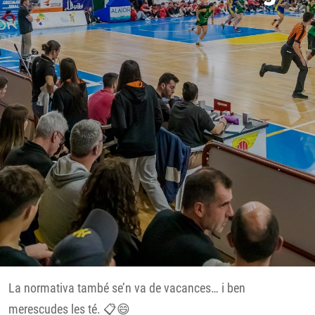
Inici
>
TCABB
> Normatives torneig
La normativa també se’n va de vacances… i ben
merescudes les té. 📋😄