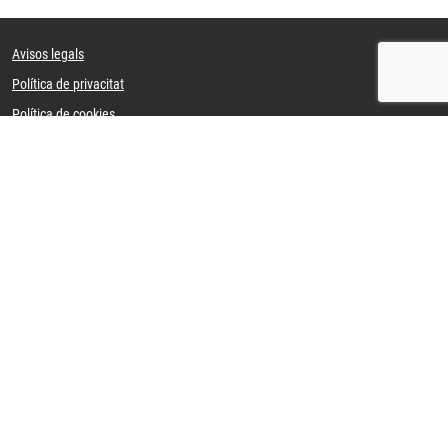
Avisos legals
Política de privacitat
Política de cookies
Mapa web
CB JOVENT D'ALAIOR
Zona escolar s/n
07730 Alaior - Menorca
Horari Oficina:
Dimarts i Dimecres de 17:00 a 19:00
618 16 82 58
secretaria@cbjovent.com