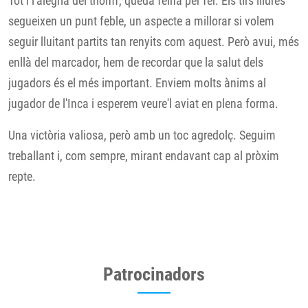
Tot i l'alegria del triomf, queda feina per fer. Els tirs lliures
segueixen un punt feble, un aspecte a millorar si volem
seguir lluitant partits tan renyits com aquest. Però avui, més
enllà del marcador, hem de recordar que la salut dels
jugadors és el més important. Enviem molts ànims al
jugador de l'Inca i esperem veure'l aviat en plena forma.
Una victòria valiosa, però amb un toc agredolç. Seguim
treballant i, com sempre, mirant endavant cap al pròxim
repte.
Patrocinadors