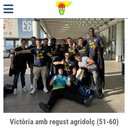
Inici
>
Notícies
>
Partits
> Victòria amb regust agridolç (51-60)
Victòria amb regust agridolç (51-60)