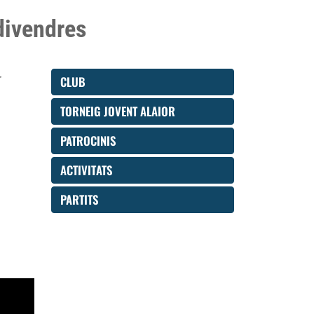
 divendres
r
CLUB
TORNEIG JOVENT ALAIOR
PATROCINIS
ACTIVITATS
PARTITS