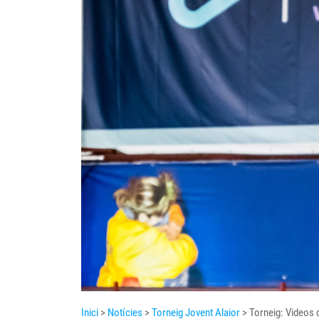
Inici
>
Notícies
>
Torneig Jovent Alaior
> Torneig: Videos d