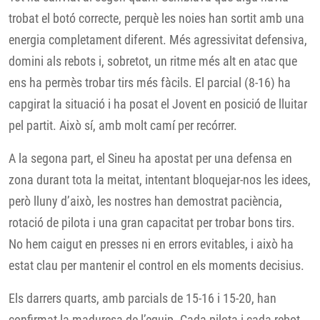
trobat el botó correcte, perquè les noies han sortit amb una
energia completament diferent. Més agressivitat defensiva,
domini als rebots i, sobretot, un ritme més alt en atac que
ens ha permès trobar tirs més fàcils. El parcial (8-16) ha
capgirat la situació i ha posat el Jovent en posició de lluitar
pel partit. Això sí, amb molt camí per recórrer.
A la segona part, el Sineu ha apostat per una defensa en
zona durant tota la meitat, intentant bloquejar-nos les idees,
però lluny d’això, les nostres han demostrat paciència,
rotació de pilota i una gran capacitat per trobar bons tirs.
No hem caigut en presses ni en errors evitables, i això ha
estat clau per mantenir el control en els moments decisius.
Els darrers quarts, amb parcials de 15-16 i 15-20, han
confirmat la maduresa de l’equip. Cada pilota i cada rebot