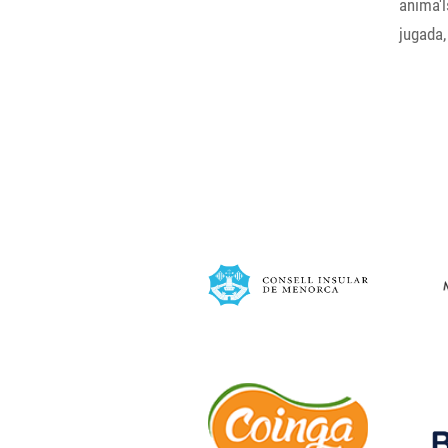
anima'l
jugada