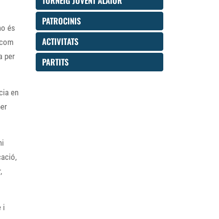
TORNEIG JOVENT ALAIOR
PATROCINIS
no és
ACTIVITATS
I com
a per
PARTITS
cia en
per
ni
cació,
,
 i