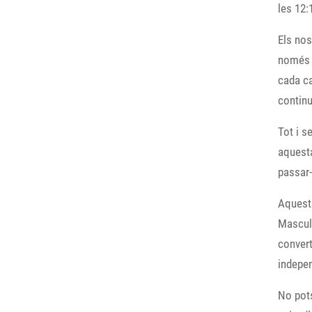
les 12:
Els nos
només u
cada ca
continu
Tot i s
aquesta
passar-
Aquest 
Masculí
convert
indepen
No pots