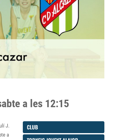
sabte a les 12:15
lí J.
CLUB
bte a