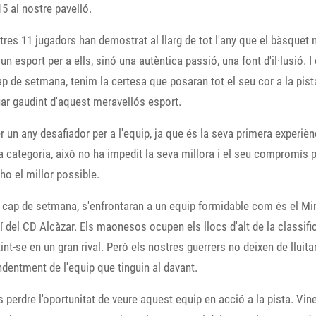
15 al nostre pavelló.
tres 11 jugadors han demostrat al llarg de tot l'any que el bàsquet 
n esport per a ells, sinó una autèntica passió, una font d'il·lusió. 
p de setmana, tenim la certesa que posaran tot el seu cor a la pist
ar gaudint d'aquest meravellós esport.
er un any desafiador per a l'equip, ja que és la seva primera experièn
 categoria, això no ha impedit la seva millora i el seu compromís 
ho el millor possible.
cap de setmana, s'enfrontaran a un equip formidable com és el Mi
 del CD Alcàzar. Els maonesos ocupen els llocs d'alt de la classifi
int-se en un gran rival. Però els nostres guerrers no deixen de lluitar
dentment de l'equip que tinguin al davant.
 perdre l'oportunitat de veure aquest equip en acció a la pista. Vine