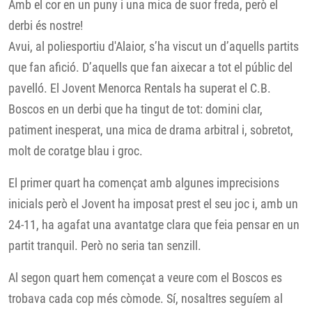
Amb el cor en un puny i una mica de suor freda, però el
derbi és nostre!
Avui, al poliesportiu d'Alaior, s’ha viscut un d’aquells partits
que fan afició. D’aquells que fan aixecar a tot el públic del
pavelló. El Jovent Menorca Rentals ha superat el C.B.
Boscos en un derbi que ha tingut de tot: domini clar,
patiment inesperat, una mica de drama arbitral i, sobretot,
molt de coratge blau i groc.
El primer quart ha començat amb algunes imprecisions
inicials però el Jovent ha imposat prest el seu joc i, amb un
24-11, ha agafat una avantatge clara que feia pensar en un
partit tranquil. Però no seria tan senzill.
Al segon quart hem començat a veure com el Boscos es
trobava cada cop més còmode. Sí, nosaltres seguíem al