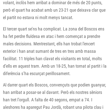
volant, inclòs hem arribat a dominar de més de 20 punts,
però el quart ha acabat amb un 23-21 que deixava clar que
el partit no estava ni molt menys tancat.
El tercer quart se’ns ha complicat. La zona del Boscos ens
ha fet perdre fluïdesa en atac i hem començat a prendre
males decisions. Mentrestant, ells han trobat l'encert
exterior i han anat sumant de tres en tres amb massa
facilitat. 11 triples han clavat els visitants en total, molts
d’ells en aquest tram. Amb un 18-25, han tornat al partit i la
diferència s’ha escurçat perillosament.
Al darrer quart els Boscos, convençuts que podien guanyar,
han arribat a posar-se al davant. Però els nostres sèniors
han tret l’orgull. A falta de 40 segons, empat a 74. I
aleshores ha aparegut Pau Jordà, robant una pilota clau i