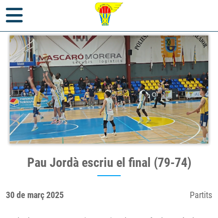
Inici
>
Notícies
>
Partits
> Pau Jordà escriu el final (79-74)
Pau Jordà escriu el final (79-74)
30 de març 2025
Partits