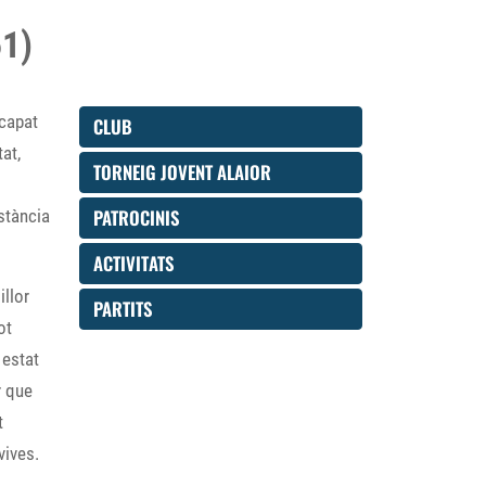
51)
scapat
CLUB
at,
TORNEIG JOVENT ALAIOR
PATROCINIS
stància
ACTIVITATS
illor
PARTITS
ot
 estat
r que
t
vives.