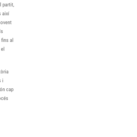
 partit,
 així
Jovent
ls
fins al
 el
tòria
 i
són cap
rocés