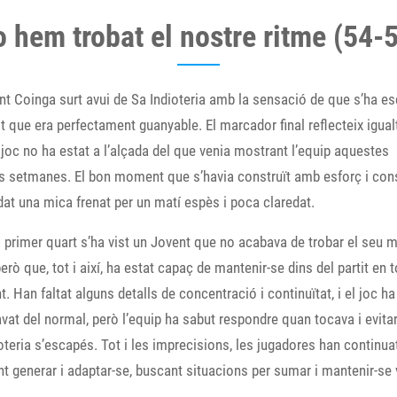
 hem trobat el nostre ritme (54-
nt Coinga surt avui de Sa Indioteria amb la sensació de que s’ha e
it que era perfectament guanyable. El marcador final reflecteix igualt
 joc no ha estat a l’alçada del que venia mostrant l’equip aquestes
s setmanes. El bon moment que s’havia construït amb esforç i con
at una mica frenat per un matí espès i poca claredat.
 primer quart s’ha vist un Jovent que no acabava de trobar el seu m
però que, tot i així, ha estat capaç de mantenir-se dins del partit en t
 Han faltat alguns detalls de concentració i continuïtat, i el joc ha
vat del normal, però l’equip ha sabut respondre quan tocava i evita
oteria s’escapés. Tot i les imprecisions, les jugadores han continua
nt generar i adaptar-se, buscant situacions per sumar i mantenir-se 