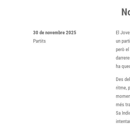
No
30 de novembre 2025
El Jove
Partits
un part
però el
darrere
ha qued
Des del
ritme, 
moment.
més tra
Sa Indi
intenta