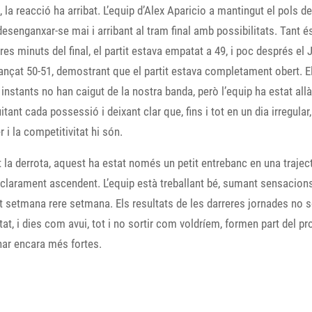
t, la reacció ha arribat. L’equip d’Alex Aparicio a mantingut el pols del
esenganxar-se mai i arribant al tram final amb possibilitats. Tant és
tres minuts del final, el partit estava empatat a 49, i poc després el 
ançat 50-51, demostrant que el partit estava completament obert. E
 instants no han caigut de la nostra banda, però l’equip ha estat allà 
luitant cada possessió i deixant clar que, fins i tot en un dia irregular,
r i la competitivitat hi són.
 la derrota, aquest ha estat només un petit entrebanc en una trajec
clarament ascendent. L’equip està treballant bé, sumant sensacions
t setmana rere setmana. Els resultats de les darreres jornades no 
tat, i dies com avui, tot i no sortir com voldríem, formen part del p
nar encara més fortes.