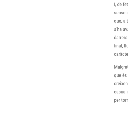
I, de fe
sense d
que, a 
s’ha av
darrers
final, l
caràcte
Malgrat
que és 
creixen
casuali
per tor