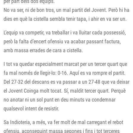
per part dels dos equips.
No va ser, ni de bon tros, un mal partit del Jovent. Però hi ha
dies en què la cistella sembla tenir tapa, i ahir en va ser un.
L’equip va competir, va treballar i va lluitar cada possessió,
però la falta d’encert ofensiu va acabar passant factura,
amb massa errades de cara a cistella.
I tot va quedar especialment marcat per un tercer quart que
fa mal només de llegir-lo: 0-16. Aquí es va rompre el partit.
Del 27-32 del descans es va passar a un 27-48 que va deixar
el Jovent Coinga molt tocat. Sí, maldit tercer quart. Perquè
no anotar ni un sol punt en deu minuts va condemnar
qualsevol intent de resistir.
Sa Indioteria, a més, va fer molt de mal carregant el rebot
ofensiu, aconseguint massa segones i fins i tot terceres