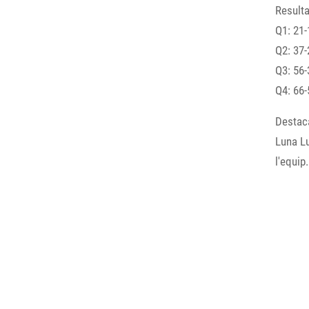
Resulta
Q1: 21-
Q2: 37-
Q3: 56-
Q4: 66-
Destaca
Luna L
l'equip.