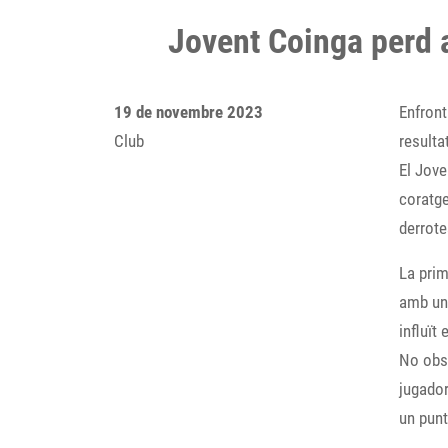
Jovent Coinga perd a
19 de novembre 2023
Enfront
Club
resultat
El Jove
coratge
derrote
La prim
amb una
influït
No obst
jugador
un punt