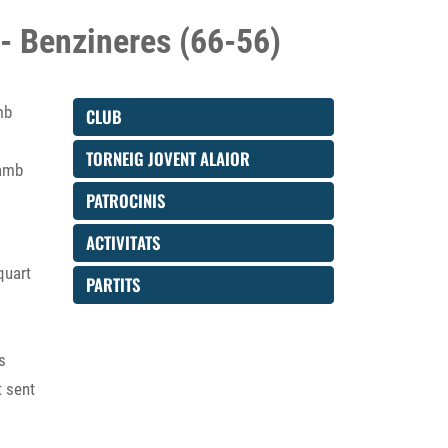
 - Benzineres (66-56)
mb
CLUB
TORNEIG JOVENT ALAIOR
 amb
PATROCINIS
ACTIVITATS
quart
PARTITS
s
t sent