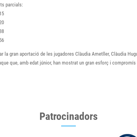
ts parcials:
15
20
38
56
r la gran aportació de les jugadores Clàudia Ametller, Clàudia Hugu
uque que, amb edat júnior, han mostrat un gran esforç i compromí
Patrocinadors