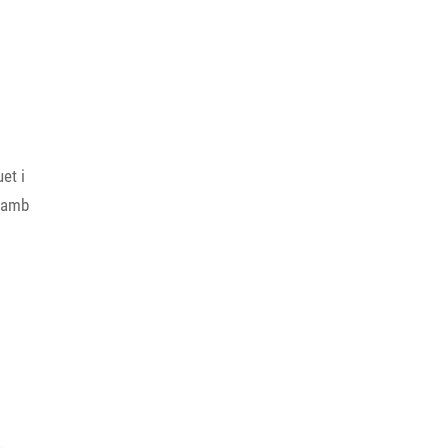
et i
s amb