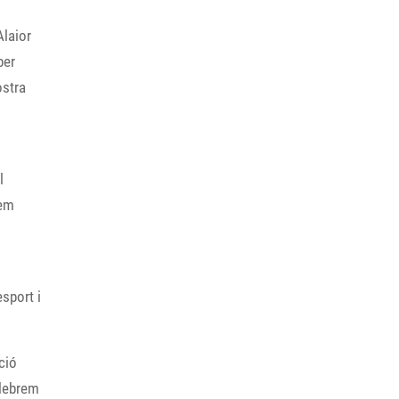
Alaior
per
ostra
l
hem
esport i
ció
elebrem