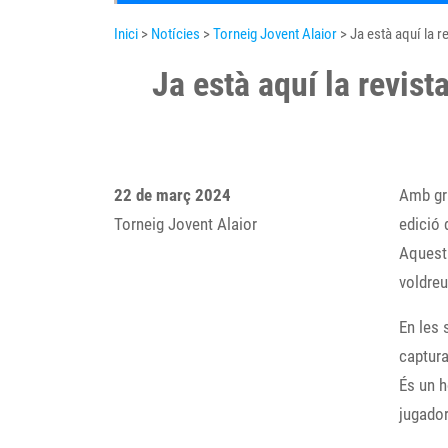
Inici
>
Notícies
>
Torneig Jovent Alaior
> Ja està aquí la r
Ja està aquí la revist
22 de març 2024
Amb gra
Torneig Jovent Alaior
edició 
Aquesta
voldreu
En les 
captura
És un h
jugador