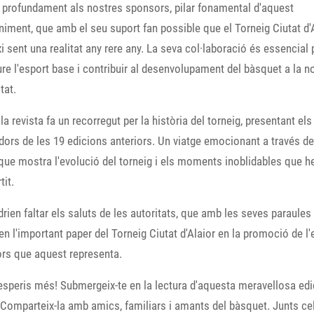
profundament als nostres sponsors, pilar fonamental d'aquest
iment, que amb el seu suport fan possible que el Torneig Ciutat d'
i sent una realitat any rere any. La seva col·laboració és essencial 
e l'esport base i contribuir al desenvolupament del bàsquet a la n
tat.
la revista fa un recorregut per la història del torneig, presentant els
ors de les 19 edicions anteriors. Un viatge emocionant a través de
ue mostra l'evolució del torneig i els moments inoblidables que 
it.
drien faltar els saluts de les autoritats, que amb les seves paraules
en l'important paper del Torneig Ciutat d'Alaior en la promoció de l'
ors que aquest representa.
speris més! Submergeix-te en la lectura d'aquesta meravellosa edi
. Comparteix-la amb amics, familiars i amants del bàsquet. Junts c