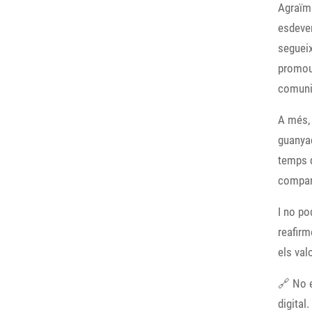
Agraïm 
esdeven
segueix
promour
comuni
A més, 
guanyad
temps q
compart
I no po
reafirm
els val
🔗 No e
digital