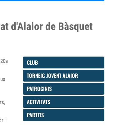
tat d'Alaior de Bàsquet
 20a
CLUB
TORNEIG JOVENT ALAIOR
 us
PATROCINIS
ACTIVITATS
ts,
PARTITS
r i