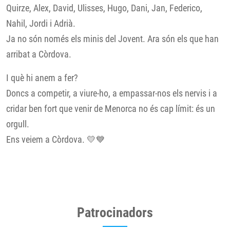
Quirze, Alex, David, Ulisses, Hugo, Dani, Jan, Federico,
Nahil, Jordi i Adrià.
Ja no són només els minis del Jovent. Ara són els que han
arribat a Còrdova.
I què hi anem a fer?
Doncs a competir, a viure-ho, a empassar-nos els nervis i a
cridar ben fort que venir de Menorca no és cap límit: és un
orgull.
Ens veiem a Còrdova. 💛💙
Patrocinadors