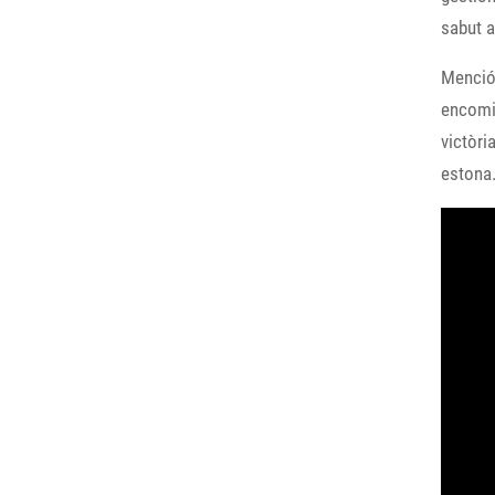
sabut a
Menció 
encomia
victòri
estona