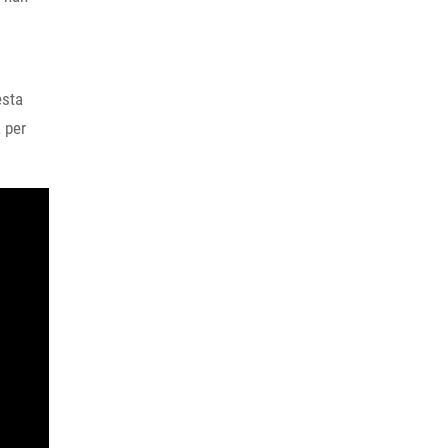
esta
 per