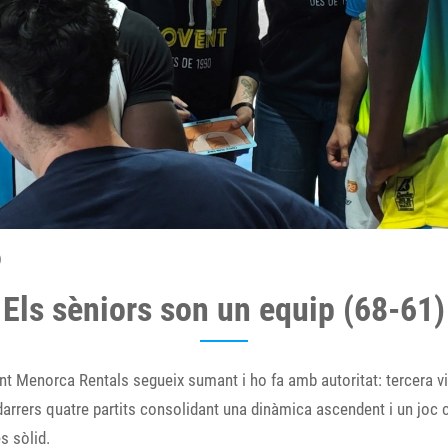
)
Els sèniors son un equip (68-61)
nt Menorca Rentals segueix sumant i ho fa amb autoritat: tercera vi
darrers quatre partits consolidant una dinàmica ascendent i un joc 
s sòlid.