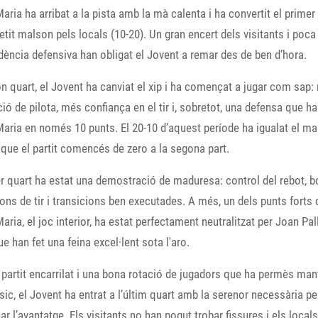
aria ha arribat a la pista amb la mà calenta i ha convertit el primer
etit malson pels locals (10-20). Un gran encert dels visitants i poca
ència defensiva han obligat el Jovent a remar des de ben d’hora.
n quart, el Jovent ha canviat el xip i ha començat a jugar com sap: 
ció de pilota, més confiança en el tir i, sobretot, una defensa que ha
aria en només 10 punts. El 20-10 d’aquest període ha igualat el m
t que el partit comencés de zero a la segona part.
er quart ha estat una demostració de maduresa: control del rebot, 
ons de tir i transicions ben executades. A més, un dels punts forts 
aria, el joc interior, ha estat perfectament neutralitzat per Joan Pall
ue han fet una feina excel·lent sota l'aro.
partit encarrilat i una bona rotació de jugadors que ha permès mant
ísic, el Jovent ha entrat a l’últim quart amb la serenor necessària pe
ar l’avantatge. Els visitants no han pogut trobar fissures i els local