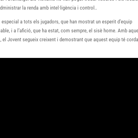
dministrar la renda amb intel·ligència i control..
especial a tots els jugadors, que han mostrat un esperit d’equip
ble, i a l’afició, que ha estat, com sempre, el sisè home. Amb aqu
a, el Jovent segueix creixent i demostrant que aquest equip té corda
.