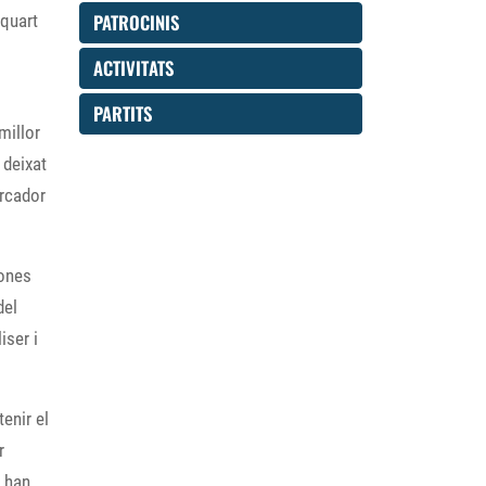
PATROCINIS
 quart
ACTIVITATS
PARTITS
millor
 deixat
arcador
bones
del
iser i
enir el
r
s han