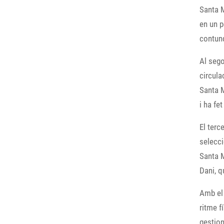
Santa M
en un p
contund
Al sego
circula
Santa M
i ha fe
El terc
selecci
Santa M
Dani, q
Amb el 
ritme f
gestion