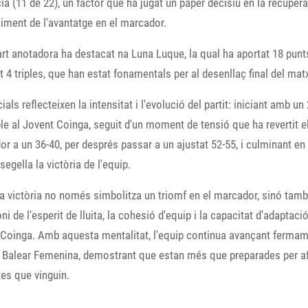
cia (11 de 22), un factor que ha jugat un paper decisiu en la recupera
ment de l'avantatge en el marcador.
art anotadora ha destacat na Luna Luque, la qual ha aportat 18 punt
t 4 triples, que han estat fonamentals per al desenllaç final del mat
cials reflecteixen la intensitat i l'evolució del partit: iniciant amb un
le al Jovent Coinga, seguit d'un moment de tensió que ha revertit e
r a un 36-40, per després passar a un ajustat 52-55, i culminant en
segella la victòria de l'equip.
 victòria no només simbolitza un triomf en el marcador, sinó tam
ni de l'esperit de lluita, la cohesió d'equip i la capacitat d'adaptació
Coinga. Amb aquesta mentalitat, l'equip continua avançant fermam
a Balear Femenina, demostrant que estan més que preparades per a
tes que vinguin.