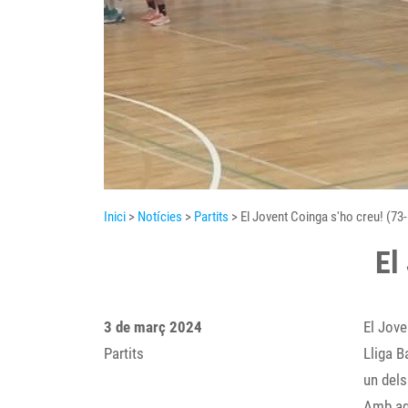
Inici
>
Notícies
>
Partits
> El Jovent Coinga s'ho creu! (73
El
3 de març 2024
El Jove
Partits
Lliga B
un dels
Amb aqu