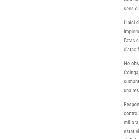
sens du
L'inici
impleme
l'atac 
d'atac 
No obst
Coinga,
sumant 
una res
Respone
control
millora
estat e