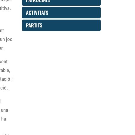
itiva.
ACTIVITATS
PARTITS
nt
 un joc
r.
vent
able,
tació i
ció.
l
t una
e ha