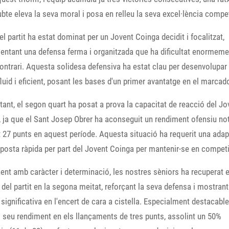
bte eleva la seva moral i posa en relleu la seva excel·lència compet
 del partit ha estat dominat per un Jovent Coinga decidit i focalitzat,
ntant una defensa ferma i organitzada que ha dificultat enormeme
contrari. Aquesta solidesa defensiva ha estat clau per desenvolupar
fluid i eficient, posant les bases d'un primer avantatge en el marcado
ant, el segon quart ha posat a prova la capacitat de reacció del Jo
 ja que el Sant Josep Obrer ha aconseguit un rendiment ofensiu not
27 punts en aquest període. Aquesta situació ha requerit una adap
posta ràpida per part del Jovent Coinga per mantenir-se en competi
nt amb caràcter i determinació, les nostres sèniors ha recuperat e
 del partit en la segona meitat, reforçant la seva defensa i mostran
 significativa en l'encert de cara a cistella. Especialment destacabl
l seu rendiment en els llançaments de tres punts, assolint un 50%