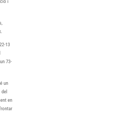
ció i
s,
x.
 22-13
l
 un 73-
bé un
 del
ent en
frontar