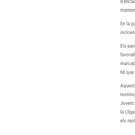
d'eficà
manteni
En la p
incloen
Els par
favorab
marcado
66 que 
Aquesta
testimo
Jovent 
la Llig
els rep