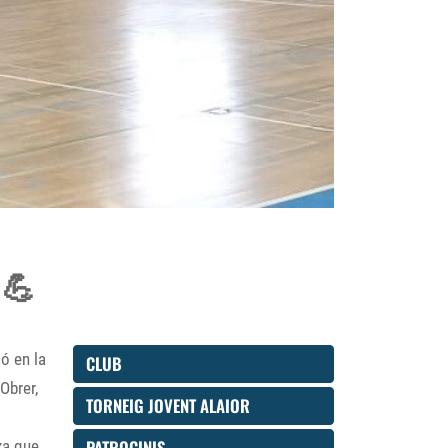
 💪
ó en la
CLUB
Obrer,
TORNEIG JOVENT ALAIOR
PATROCINIS
xa que