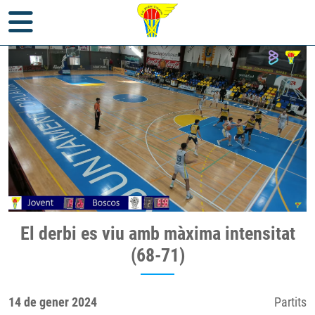
Inici
>
Notícies
>
Partits
> El derbi es viu amb màxima intensitat
El derbi es viu amb màxima intensitat
(68-71)
(68-71)
14 de gener 2024
Partits