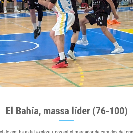
El Bahía, massa líder (76-100)
 del Jovent ha estat explosiu, posant el marcador de cara des del pri