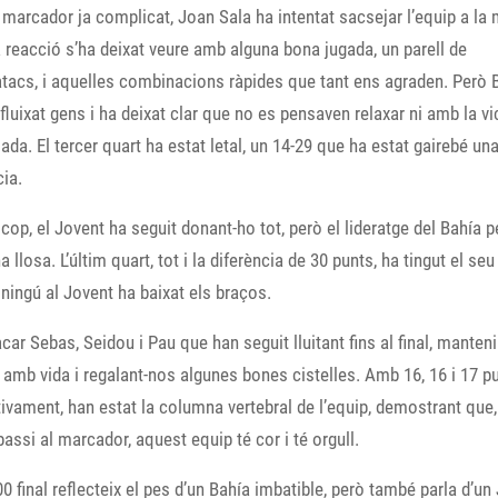
marcador ja complicat, Joan Sala ha intentat sacsejar l’equip a la 
a reacció s’ha deixat veure amb alguna bona jugada, un parell de
tacs, i aquelles combinacions ràpides que tant ens agraden. Però 
fluixat gens i ha deixat clar que no es pensaven relaxar ni amb la vi
lada. El tercer quart ha estat letal, un 14-29 que ha estat gairebé un
ia.
l cop, el Jovent ha seguit donant-ho tot, però el lideratge del Bahía 
 llosa. L’últim quart, tot i la diferència de 30 punts, ha tingut el seu
ningú al Jovent ha baixat els braços.
car Sebas, Seidou i Pau que han seguit lluitant fins al final, manteni
 amb vida i regalant-nos algunes bones cistelles. Amb 16, 16 i 17 p
ivament, han estat la columna vertebral de l’equip, demostrant que,
passi al marcador, aquest equip té cor i té orgull.
00 final reflecteix el pes d’un Bahía imbatible, però també parla d’un