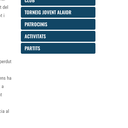
CLUB
t del
TORNEIG JOVENT ALAIOR
t i
PATROCINIS
ACTIVITATS
PARTITS
 perdut
ens ha
t a
at
ia al