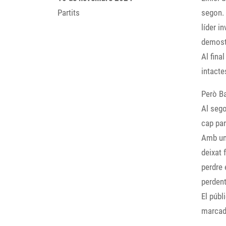
Partits
segon. 
líder i
demostr
Al fina
intacte
Però Ba
Al sego
cap par
Amb una
deixat 
perdre 
perdent
El públ
marcado