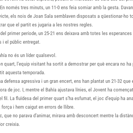
En només tres minuts, un 11-0 ens feia somiar amb la gesta. Davan
nvicte, els nois de Joan Sala semblaven disposats a qüestionar-ho to
ar que el partit es jugaria a les nostres regles.
l del primer període, un 25-21 ens deixava amb totes les esperances
s i el públic entregat.
hía no és un líder qualsevol.
n quart, l’equip visitant ha sortit a demostrar per què encara no ha
tit aquesta temporada.
 defensa agressiva i un gran encert, ens han plantat un 21-32 que 
fora de joc. I, mentre el Bahía ajustava línies, el Jovent ha comença
el fil. La fluïdesa del primer quart s’ha esfumat, el joc d’equip ha an
 força i hem caigut en errors de llibre.
ic, que no parava d’animar, mirava amb desconcert mentre la distànc
r creixia.