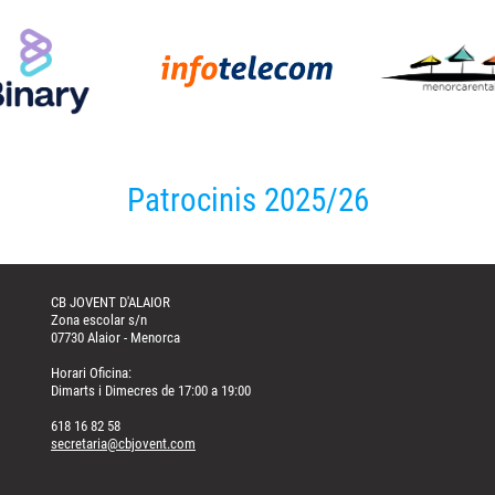
Patrocinis 2025/26
CB JOVENT D'ALAIOR
Zona escolar s/n
07730 Alaior - Menorca
Horari Oficina:
Dimarts i Dimecres de 17:00 a 19:00
618 16 82 58
secretaria@cbjovent.com