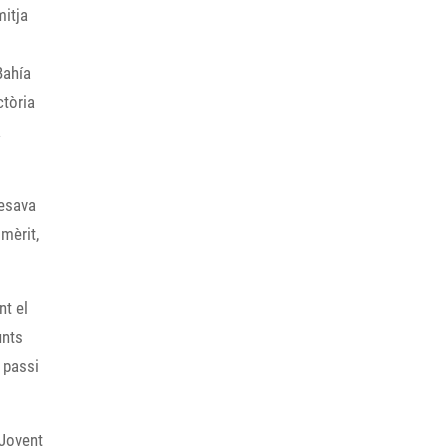
mitja
Bahía
ctòria
a
pesava
 mèrit,
nt el
unts
 passi
 Jovent