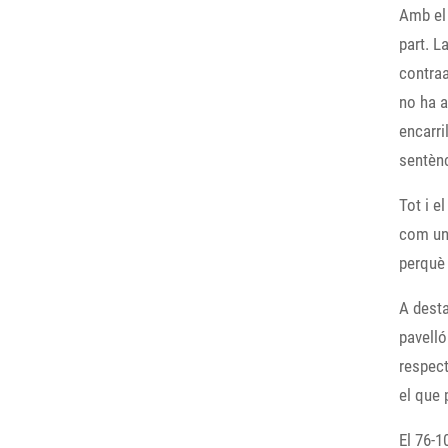
Amb el 
part. L
contraa
no ha a
encarri
sentènc
Tot i e
com una
perquè 
A desta
pavelló
respect
el que 
El 76-1