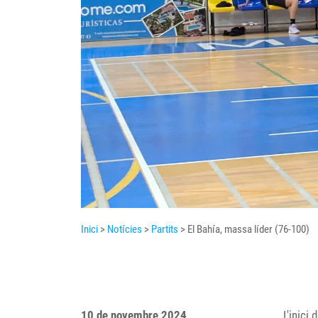
Inici
>
Notícies
>
Partits
> El Bahía, massa líder (76-100)
10 de novembre 2024
L'inici