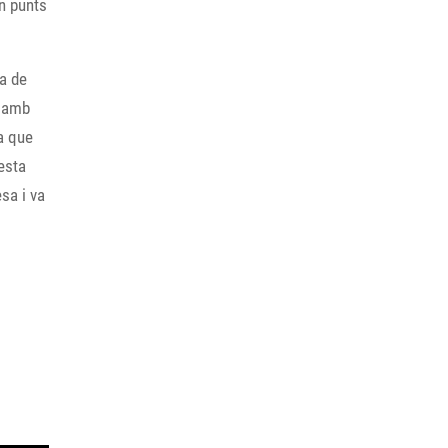
n punts
ra de
r amb
a que
esta
sa i va