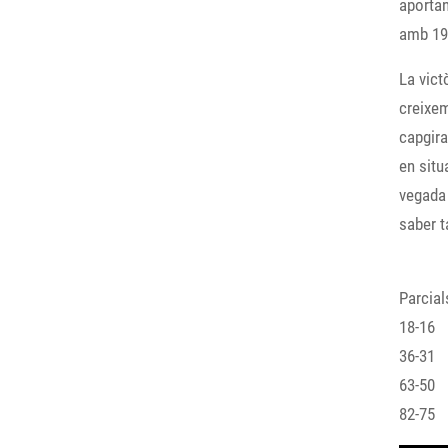
aportan
amb 19,
La vict
creixem
capgira
en situ
vegada 
saber t
Parcial
18-16
36-31
63-50
82-75