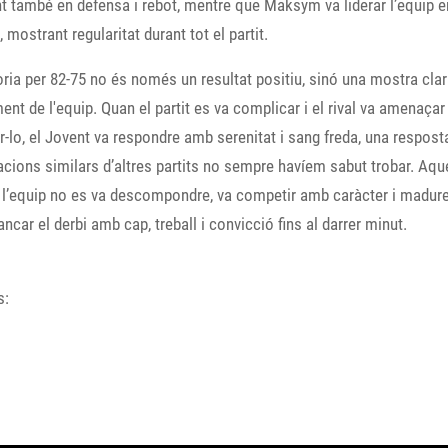
t també en defensa i rebot, mentre que Maksym va liderar l’equip e
 mostrant regularitat durant tot el partit.
òria per 82-75 no és només un resultat positiu, sinó una mostra cla
ent de l'equip. Quan el partit es va complicar i el rival va amenaça
r-lo, el Jovent va respondre amb serenitat i sang freda, una respost
acions similars d’altres partits no sempre havíem sabut trobar. Aqu
l’equip no es va descompondre, va competir amb caràcter i madure
ancar el derbi amb cap, treball i convicció fins al darrer minut.
s: