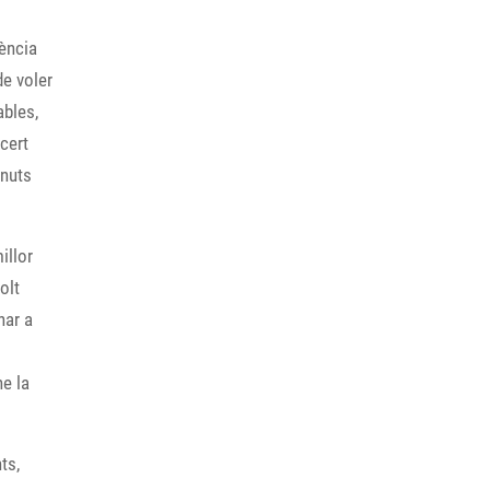
rència
de voler
ables,
ncert
inuts
illor
olt
nar a
ne la
ts,