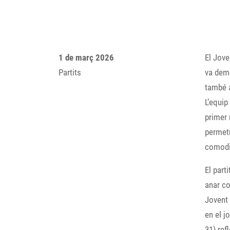
1 de març 2026
El Jove
Partits
va dem
també 
L’equip
primer 
permetr
comodi
El part
anar co
Jovent 
en el j
31) ref