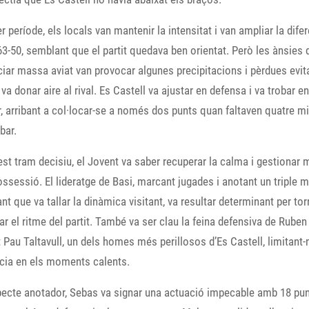
er període, els locals van mantenir la intensitat i van ampliar la dife
 63-50, semblant que el partit quedava ben orientat. Però les ànsies 
iar massa aviat van provocar algunes precipitacions i pèrdues evit
 va donar aire al rival. Es Castell va ajustar en defensa i va trobar e
r, arribant a col·locar-se a només dos punts quan faltaven quatre m
bar.
st tram decisiu, el Jovent va saber recuperar la calma i gestionar m
ssessió. El lideratge de Basi, marcant jugades i anotant un triple m
nt que va tallar la dinàmica visitant, va resultar determinant per tor
ar el ritme del partit. També va ser clau la feina defensiva de Ruben
Pau Taltavull, un dels homes més perillosos d’Es Castell, limitant-
cia en els moments calents.
pecte anotador, Sebas va signar una actuació impecable amb 18 pun