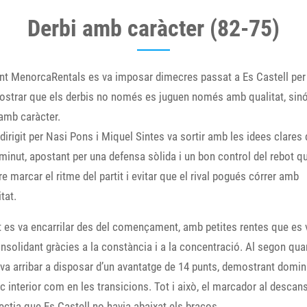
Derbi amb caràcter (82-75)
nt MenorcaRentals es va imposar dimecres passat a Es Castell per 
ostrar que els derbis no només es juguen només amb qualitat, sin
amb caràcter.
 dirigit per Nasi Pons i Miquel Sintes va sortir amb les idees clares 
minut, apostant per una defensa sòlida i un bon control del rebot q
e marcar el ritme del partit i evitar que el rival pogués córrer amb
tat.
it es va encarrilar des del començament, amb petites rentes que es 
nsolidant gràcies a la constància i a la concentració. Al segon quar
va arribar a disposar d’un avantatge de 14 punts, demostrant domini
oc interior com en les transicions. Tot i això, el marcador al descans
lectia que Es Castell no havia abaixat els braços.