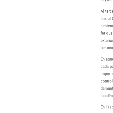
Al terc
fins al
sentenc
fet que
exterio
per aca
En aque
cada po
importa
control
damunt 
incidèn
En l’as