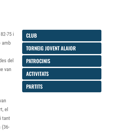
82-75 i
CLUB
ó amb
TORNEIG JOVENT ALAIOR
PATROCINIS
des del
ue van
ACTIVITATS
PARTITS
van
t, el
 tant
 (36-