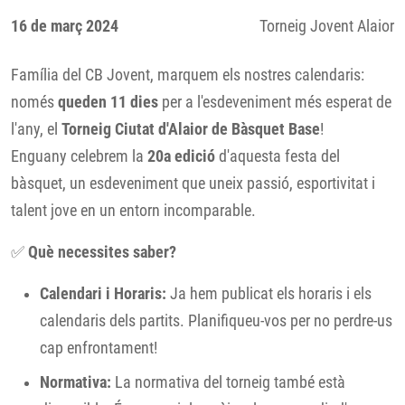
16 de març 2024
Torneig Jovent Alaior
Família del CB Jovent, marquem els nostres calendaris:
només
queden 11 dies
per a l'esdeveniment més esperat de
l'any, el
Torneig Ciutat d'Alaior de Bàsquet Base
!
Enguany celebrem la
20a edició
d'aquesta festa del
bàsquet, un esdeveniment que uneix passió, esportivitat i
talent jove en un entorn incomparable.
✅
Què necessites saber?
Calendari i Horaris:
Ja hem publicat els horaris i els
calendaris dels partits. Planifiqueu-vos per no perdre-us
cap enfrontament!
Normativa:
La normativa del torneig també està