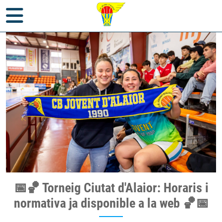
Inici
>
Notícies
>
Torneig Jovent Alaior
> 📅🏀 Torneig Ciutat
📅🏀 Torneig Ciutat d'Alaior: Horaris i
d'Alaior: Horaris i normativa ja disponible a la web 🏀📅
normativa ja disponible a la web 🏀📅