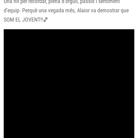
Una nit per recordar, plena d’orgull, passió i sentiment
d’equip. Perquè una vegada més, Alaior va demostrar que
SOM EL JOVENT!!🏀