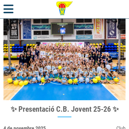
Inici
>
Notícies
>
Club
> ✨ Presentació C.B. Jovent 25-26 ✨
✨ Presentació C.B. Jovent 25-26 ✨
4 de novembre 2025
Club