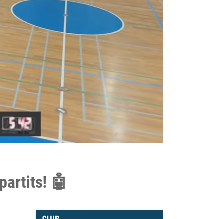
partits! 🤖
CLUB