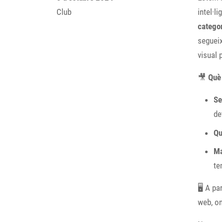
Club
intel·li
categor
segueix
visual 
🎥
Què
Se
de
Qu
Ma
te
🖥️ A p
web, on