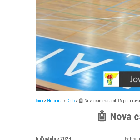
Inici
>
Notícies
>
Club
> 🤖 Nova càmera amb IA per gravar 
🤖 Nova cà
6 d’octubre 2024
Estem 