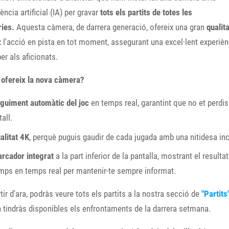
gència artificial (IA) per gravar
tots els partits de totes les
ies.
Aquesta càmera, de darrera generació, ofereix una gran
qualit
 l'acció en pista en tot moment, assegurant una excel·lent experièn
per als aficionats.
 ofereix la nova càmera?
guiment automàtic del joc
en temps real, garantint que no et perdi
tall.
alitat 4K
, perquè puguis gaudir de cada jugada amb una nitidesa inc
rcador integrat
a la part inferior de la pantalla, mostrant el resultat 
mps en temps real per mantenir-te sempre informat.
artir d'ara, podràs veure tots els partits a la nostra secció de
"Partits
 tindràs disponibles els enfrontaments de la darrera setmana.