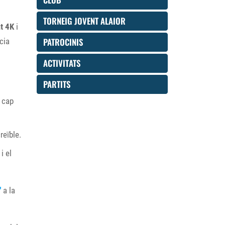
TORNEIG JOVENT ALAIOR
at 4K
i
PATROCINIS
cia
ACTIVITATS
PARTITS
s cap
reïble.
i el
"
a la