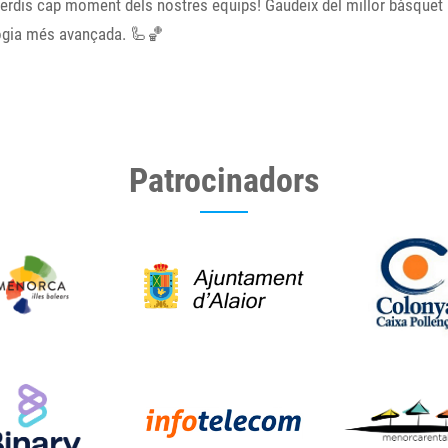
erdis cap moment dels nostres equips! Gaudeix del millor bàsquet
ogia més avançada. 🦾🏀
Patrocinadors