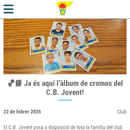
Inici
>
Notícies
>
Club
> 🏀📘 Ja és aquí l’àlbum de cromos del
🏀📘 Ja és aquí l’àlbum de cromos del
C.B. Jovent!
C.B. Jovent!
22 de febrer 2026
Club
El C.B. Jovent posa a disposició de tota la família del club